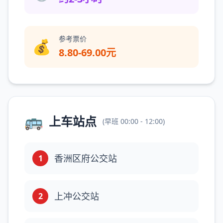
参考票价
💰
8.80-69.00元
🚌
上车站点
(
早班
00:00 - 12:00
)
香洲区府公交站
1
上冲公交站
2