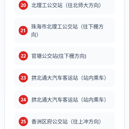
北理工公交站（往北师大方向）
20
珠海市北理工公交站（往下栅方
21
向）
官塘公交站(往下栅方向)
22
拱北通大汽车客运站（站内乘车）
23
拱北通大汽车客运站（站内乘车）
24
香洲区府公交站（往上冲方向）
25