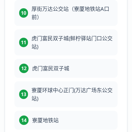
厚街万达公交站（寮厦地铁站A口
10
前）
虎门富民双子城(鲜柠驿站门口公交
11
站)
虎门富民双子城
12
寮厦环球中心正门(万达广场东公交
13
站)
寮厦地铁站
14