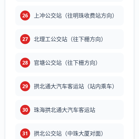
上冲公交站（往明珠收费站方向）
26
北理工公交站（往下栅方向）
27
官塘公交站（往下栅方向）
28
拱北通大汽车客运站（站内乘车）
29
珠海拱北通大汽车客运站
30
拱北公交站（中珠大厦对面）
31