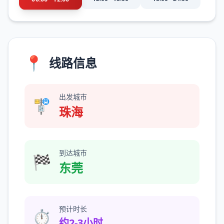
📍
线路信息
出发城市
🚏
珠海
到达城市
🏁
东莞
预计时长
⏱️
约2-3小时