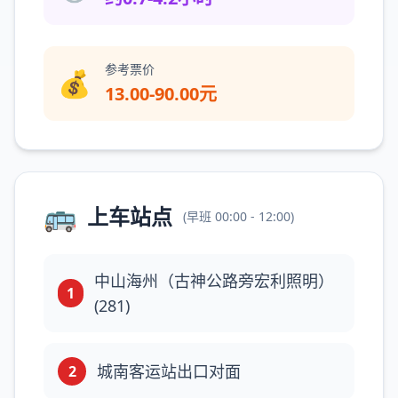
参考票价
💰
13.00-90.00元
🚌
上车站点
(
早班
00:00 - 12:00
)
中山海州（古神公路旁宏利照明）
1
(281)
城南客运站出口对面
2