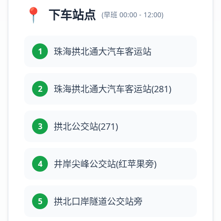
📍
下车站点
(
早班
00:00 - 12:00
)
珠海拱北通大汽车客运站
1
珠海拱北通大汽车客运站(281)
2
拱北公交站(271)
3
井岸尖峰公交站(红苹果旁)
4
拱北口岸隧道公交站旁
5