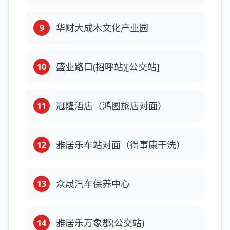
华财大成木文化产业园
9
盛业路口(招呼站)[公交站]
10
冠隆酒店（鸿图旅店对面）
11
雅居乐车站对面（得事康干洗）
12
众晟汽车保养中心
13
雅居乐万象郡(公交站)
14