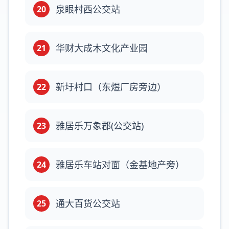
泉眼村西公交站
20
华财大成木文化产业园
21
新圩村口（东煜厂房旁边）
22
雅居乐万象郡(公交站)
23
雅居乐车站对面（金基地产旁）
24
通大百货公交站
25