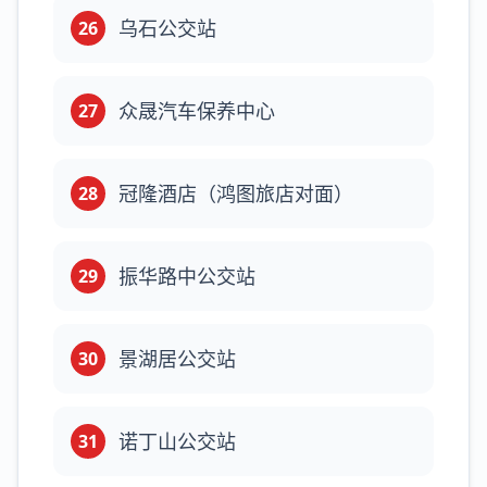
乌石公交站
26
众晟汽车保养中心
27
冠隆酒店（鸿图旅店对面）
28
振华路中公交站
29
景湖居公交站
30
诺丁山公交站
31