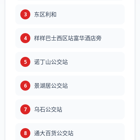
东区利和
3
样样巴士西区站富华酒店旁
4
诺丁山公交站
5
景湖居公交站
6
乌石公交站
7
通大百货公交站
8