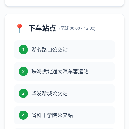
📍
下车站点
(
早班
00:00 - 12:00
)
湖心路口公交站
1
珠海拱北通大汽车客运站
2
华发新城公交站
3
省科干学院公交站
4