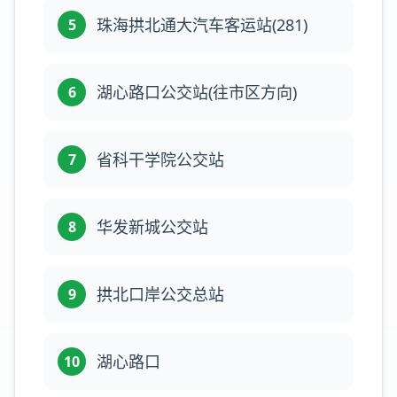
珠海拱北通大汽车客运站(281)
5
湖心路口公交站(往市区方向)
6
省科干学院公交站
7
华发新城公交站
8
拱北口岸公交总站
9
湖心路口
10