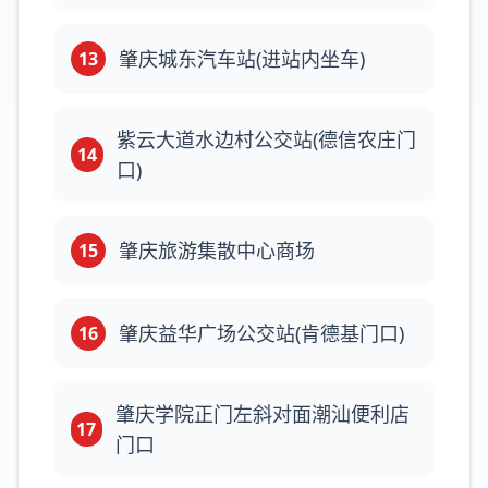
肇庆城东汽车站(进站内坐车)
13
紫云大道水边村公交站(德信农庄门
14
口)
肇庆旅游集散中心商场
15
肇庆益华广场公交站(肯德基门口)
16
肇庆学院正门左斜对面潮汕便利店
17
门口