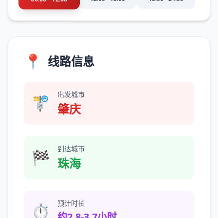
📍
线路信息
出发城市
🚏
肇庆
到达城市
🏁
珠海
预计时长
⏱️
约2.8-3.7小时