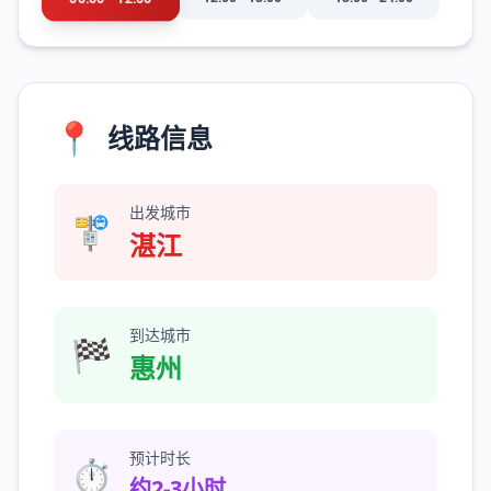
📍
线路信息
出发城市
🚏
湛江
到达城市
🏁
惠州
预计时长
⏱️
约2-3小时