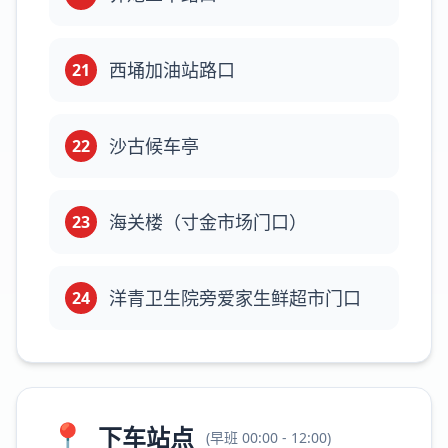
西埇加油站路口
21
沙古候车亭
22
海关楼（寸金市场门口）
23
洋青卫生院旁爱家生鲜超市门口
24
📍
下车站点
(
早班
00:00 - 12:00
)