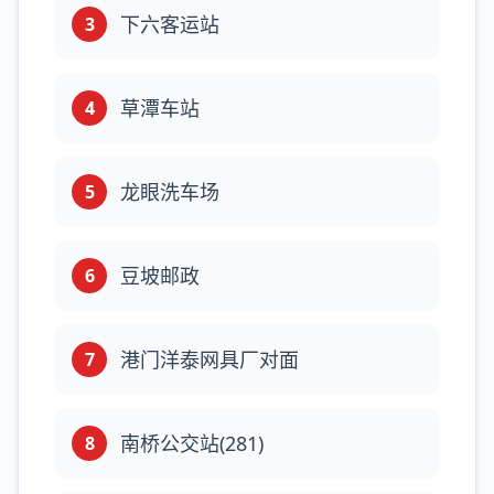
下六客运站
3
草潭车站
4
龙眼洗车场
5
豆坡邮政
6
港门洋泰网具厂对面
7
南桥公交站(281)
8