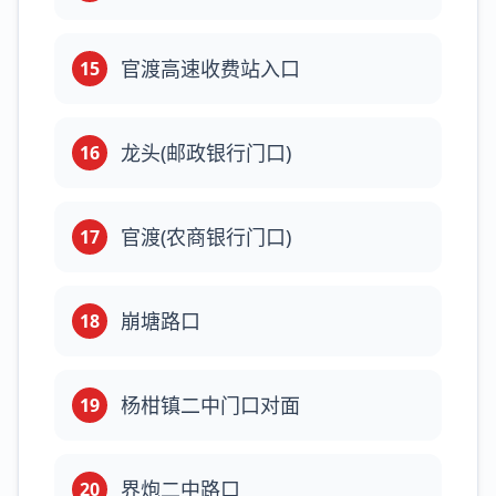
官渡高速收费站入口
15
龙头(邮政银行门口)
16
官渡(农商银行门口)
17
崩塘路口
18
杨柑镇二中门口对面
19
界炮二中路口
20