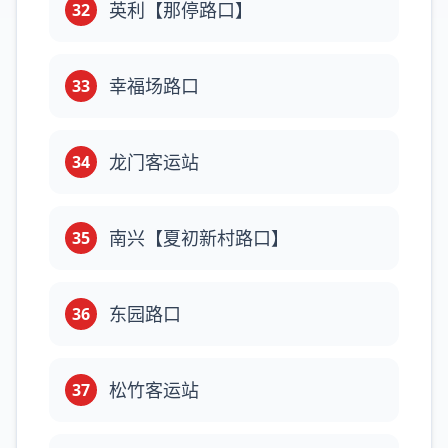
英利【那停路口】
32
幸福场路口
33
龙门客运站
34
南兴【夏初新村路口】
35
东园路口
36
松竹客运站
37