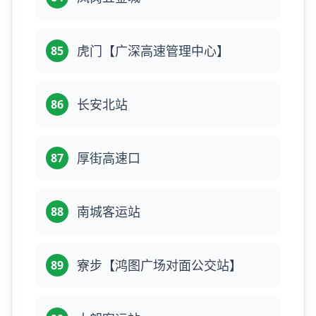
虎门【广深高速管理中心】
85
长安北站
86
厚街高速口
87
南城客运站
88
寮步【鸿图广场对面公交站】
89