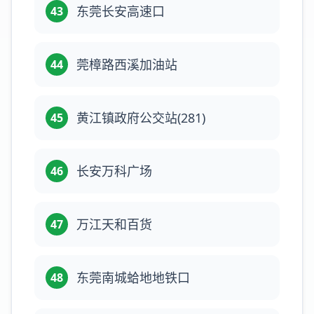
东莞长安高速口
43
莞樟路西溪加油站
44
黄江镇政府公交站(281)
45
长安万科广场
46
万江天和百货
47
东莞南城蛤地地铁口
48