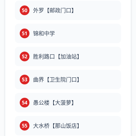
外罗【邮政门口】
50
锦和中学
51
胜利路口【加油站】
52
曲界【卫生院门口】
53
愚公楼【大菠萝】
54
大水桥【那山饭店】
55