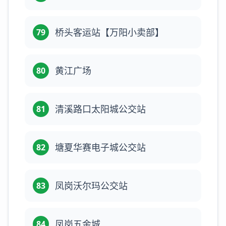
桥头客运站【万阳小卖部】
79
黄江广场
80
清溪路口太阳城公交站
81
塘夏华赛电子城公交站
82
凤岗沃尔玛公交站
83
凤岗五金城
84