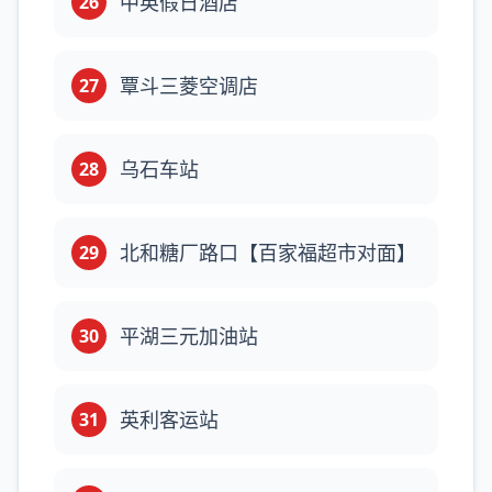
中英假日酒店
26
覃斗三菱空调店
27
乌石车站
28
北和糖厂路口【百家福超市对面】
29
平湖三元加油站
30
英利客运站
31