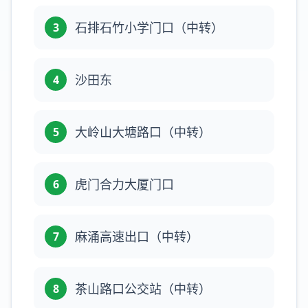
石排石竹小学门口（中转）
3
沙田东
4
大岭山大塘路口（中转）
5
虎门合力大厦门口
6
麻涌高速出口（中转）
7
茶山路口公交站（中转）
8