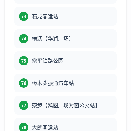
石龙客运站
73
横沥【华润广场】
74
常平铁路公园
75
樟木头振通汽车站
76
寮步【鸿图广场对面公交站】
77
大朗客运站
78