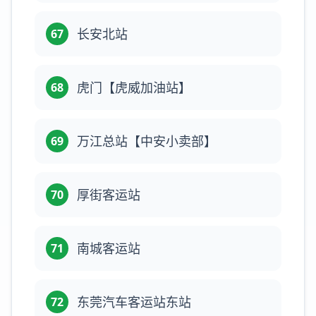
长安北站
67
虎门【虎威加油站】
68
万江总站【中安小卖部】
69
厚街客运站
70
南城客运站
71
东莞汽车客运站东站
72