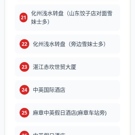
化州浅水转盘（山东饺子店对面雪
21
妹士多）
化州浅水转盘（旁边雪妹士多）
22
湛江赤坎世贸大厦
23
中英国际酒店
24
麻章中英假日酒店(麻章车站旁)
25