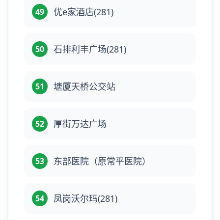
优e家酒店(281)
49
石排利丰广场(281)
50
塘厦天桥公交站
51
厚街万达广场
52
东部医院（原常平医院）
53
凤岗沃尔玛(281)
54