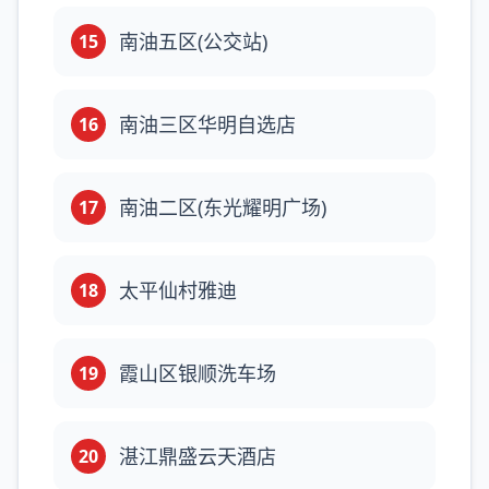
南油五区(公交站)
15
南油三区华明自选店
16
南油二区(东光耀明广场)
17
太平仙村雅迪
18
霞山区银顺洗车场
19
湛江鼎盛云天酒店
20