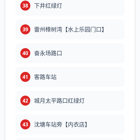
下井红绿灯
38
雷州樟树湾【水上乐园门口】
39
奋永场路口
40
客路车站
41
城月太平路口红绿灯
42
沈塘车站旁【内衣店】
43