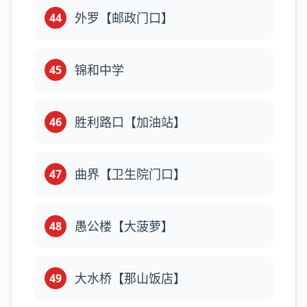
外罗【邮政门口】
44
锦和中学
45
胜利路口【加油站】
46
曲界【卫生院门口】
47
愚公楼【大菠萝】
48
大水桥【那山饭店】
49