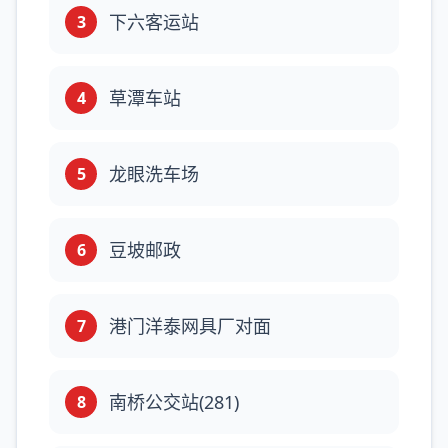
下六客运站
3
草潭车站
4
龙眼洗车场
5
豆坡邮政
6
港门洋泰网具厂对面
7
南桥公交站(281)
8