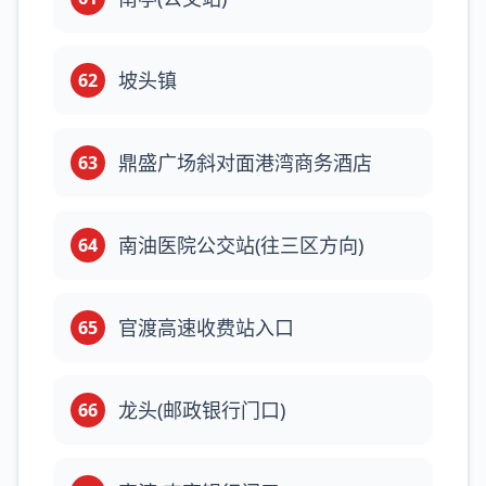
坡头镇
62
鼎盛广场斜对面港湾商务酒店
63
南油医院公交站(往三区方向)
64
官渡高速收费站入口
65
龙头(邮政银行门口)
66