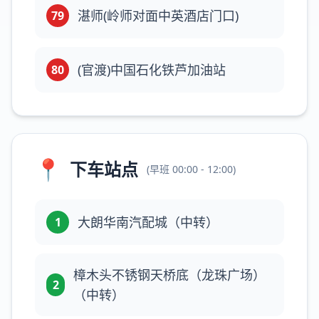
湛师(岭师对面中英酒店门口)
79
(官渡)中国石化铁芦加油站
80
📍
下车站点
(
早班
00:00 - 12:00
)
大朗华南汽配城（中转）
1
樟木头不锈钢天桥底（龙珠广场）
2
（中转）