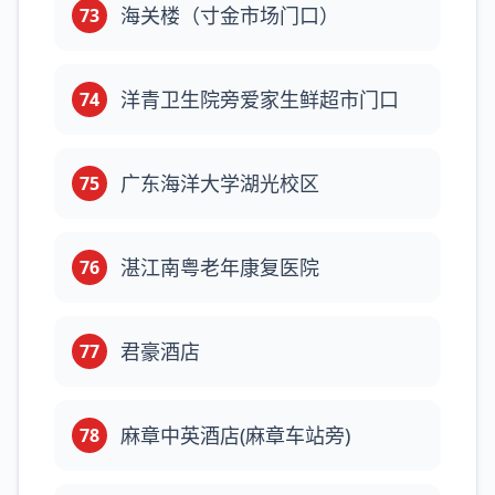
海关楼（寸金市场门口）
73
洋青卫生院旁爱家生鲜超市门口
74
广东海洋大学湖光校区
75
湛江南粤老年康复医院
76
君豪酒店
77
麻章中英酒店(麻章车站旁)
78