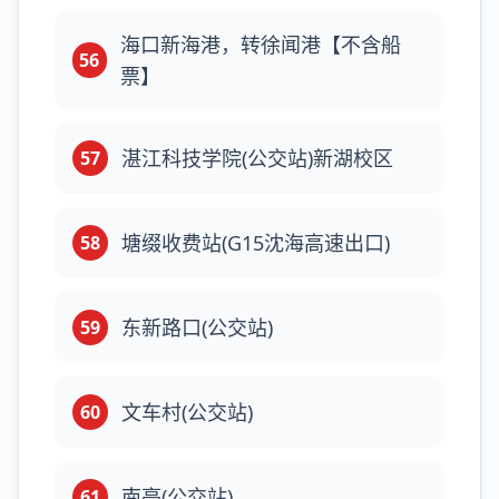
海口新海港，转徐闻港【不含船
56
票】
湛江科技学院(公交站)新湖校区
57
塘缀收费站(G15沈海高速出口)
58
东新路口(公交站)
59
文车村(公交站)
60
南亭(公交站)
61