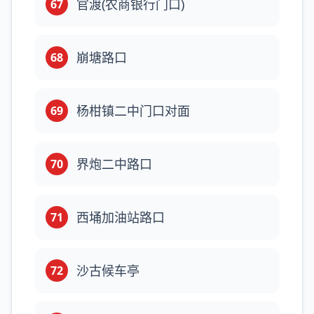
官渡(农商银行门口)
67
崩塘路口
68
杨柑镇二中门口对面
69
界炮二中路口
70
西埇加油站路口
71
沙古候车亭
72