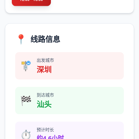
📍
线路信息
出发城市
🚏
深圳
到达城市
🏁
汕头
预计时长
⏱️
约4.6小时