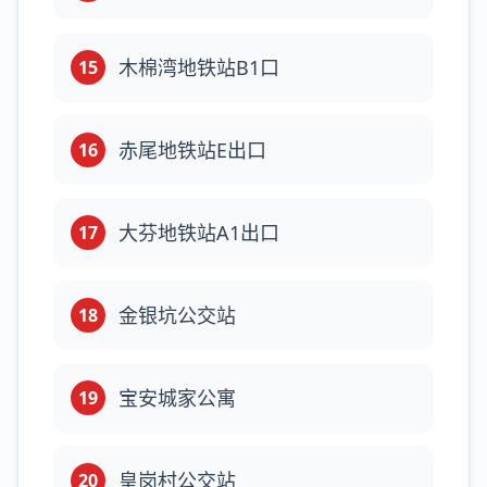
木棉湾地铁站B1口
15
赤尾地铁站E出口
16
大芬地铁站A1出口
17
金银坑公交站
18
宝安城家公寓
19
皇岗村公交站
20