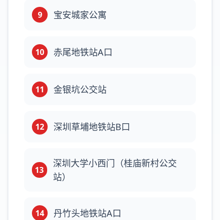
宝安城家公寓
9
赤尾地铁站A口
10
金银坑公交站
11
深圳草埔地铁站B口
12
深圳大学小西门（桂庙新村公交
13
站）
丹竹头地铁站A口
14