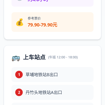
参考票价
💰
79.90-79.90元
🚌
上车站点
(
午班
12:00 - 18:00
)
草埔地铁站B出口
1
丹竹头地铁站A出口
2