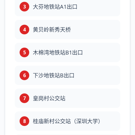
大芬地铁站A1出口
3
黄贝岭新秀天桥
4
木棉湾地铁站B1出口
5
下沙地铁站B出口
6
皇岗村公交站
7
桂庙新村公交站（深圳大学）
8