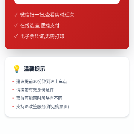
✓
微信扫一扫,查看实时班次
✓
在线选座,便捷支付
✓
电子票凭证,无需打印
💡
温馨提示
•
建议提前30分钟到达上车点
•
请携带有效身份证件
•
票价可能因时段略有不同
•
支持退改签服务(详见购票页)