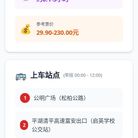
参考票价
💰
29.90-230.00元
🚌
上车站点
(
早班
00:00 - 12:00
)
公明广场（松柏公路）
1
平湖清平高速富安出口（启英学校
2
公交站）