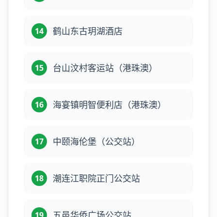
鹤山东古玥湖酒店
14
台山汶村客运站（港珠澳）
15
海宴镇明智便利店（港珠澳）
16
中颐海伦堡（公交站）
17
潮连江职院正门公交站
18
五邑华侨广场公交站
19