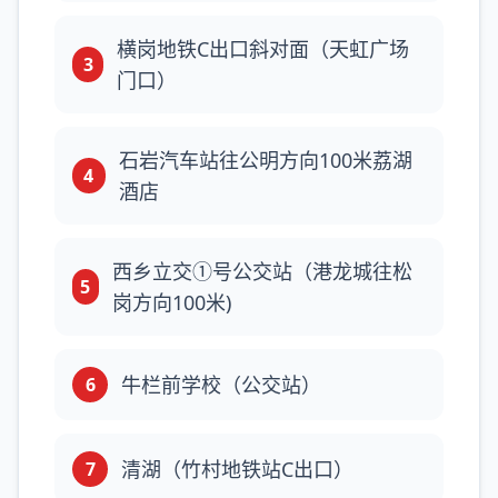
横岗地铁C出口斜对面（天虹广场
3
门口）
石岩汽车站往公明方向100米荔湖
4
酒店
西乡立交①号公交站（港龙城往松
5
岗方向100米)
牛栏前学校（公交站）
6
清湖（竹村地铁站C出口）
7