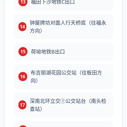
福田下沙地铁C出口
13
钟屋牌坊对面人行天桥底（往福永
14
方向）
荷坳地铁B出口
15
布吉丽湖花园公交站（往板田方
16
向）
深南北环立交①公交站台（南头检
17
查站）