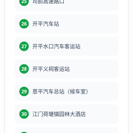
司前高速路口
25
开平汽车站
26
开平水口汽车客运站
27
开平义祠客运站
28
恩平汽车总站（候车室）
29
江门荷塘镇园林大酒店
30