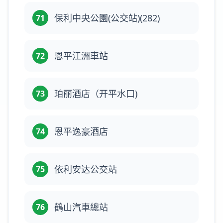
保利中央公園(公交站)(282)
71
恩平江洲車站
72
珀丽酒店（开平水口)
73
恩平逸豪酒店
74
依利安达公交站
75
鶴山汽車總站
76