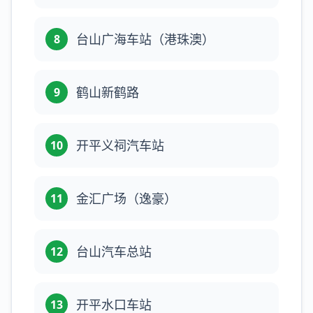
台山广海车站（港珠澳）
8
鹤山新鹤路
9
开平义祠汽车站
10
金汇广场（逸豪）
11
台山汽车总站
12
开平水口车站
13