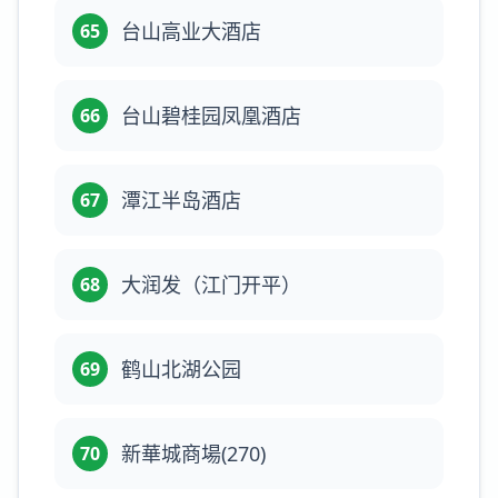
台山高业大酒店
65
台山碧桂园凤凰酒店
66
潭江半岛酒店
67
大润发（江门开平）
68
鹤山北湖公园
69
新華城商場(270)
70