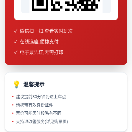
✓
微信扫一扫,查看实时班次
✓
在线选座,便捷支付
✓
电子票凭证,无需打印
💡
温馨提示
•
建议提前30分钟到达上车点
•
请携带有效身份证件
•
票价可能因时段略有不同
•
支持退改签服务(详见购票页)