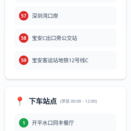
深圳湾口岸
57
宝安C出口旁公交站
58
宝安客运站地铁12号线C
59
📍
下车站点
(
早班
00:00 - 12:00
)
开平水口同丰餐厅
1