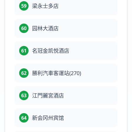
梁永士多店
59
园林大酒店
60
名冠金凯悦酒店
61
勝利汽車客運站(270)
62
江門麗宮酒店
63
新会冈州宾馆
64