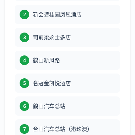
新会碧桂园凤凰酒店
2
司前梁永士多店
3
鹤山新风路
4
名冠金凯悦酒店
5
鹤山汽车总站
6
台山汽车总站（港珠澳）
7