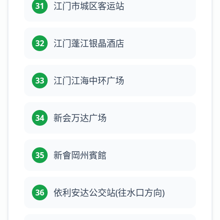
江门市城区客运站
31
江门蓬江银晶酒店
32
江门江海中环广场
33
新会万达广场
34
新會岡州賓館
35
依利安达公交站(往水口方向)
36