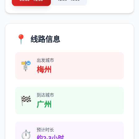
📍
线路信息
出发城市
🚏
梅州
到达城市
🏁
广州
预计时长
⏱️
约2-3小时