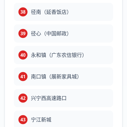
径南（延香饭店）
38
径心（中国邮政）
39
永和镇（广东农信银行）
40
南口镇（展新家具城）
41
兴宁西高速路口
42
宁江新城
43