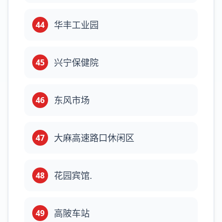
华丰工业园
44
兴宁保健院
45
东风市场
46
大麻高速路口休闲区
47
花园宾馆.
48
高陂车站
49