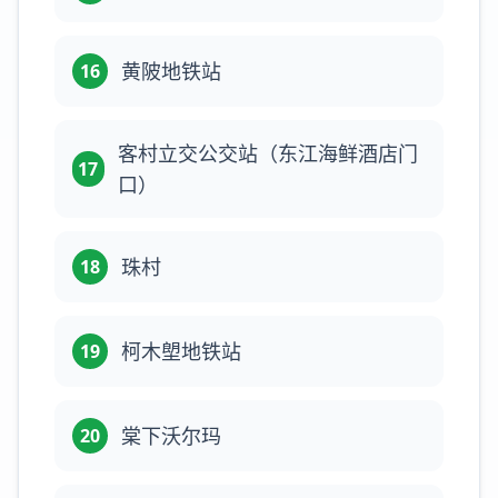
黄陂地铁站
16
客村立交公交站（东江海鲜酒店门
17
口）
珠村
18
柯木塱地铁站
19
棠下沃尔玛
20