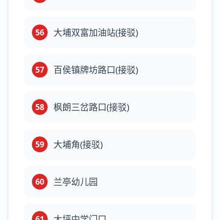
大埔双富加油站(接驳)
56
百侯镇牌坊路口(接驳)
57
枫朗三岔路口(接驳)
58
大埔角(接驳)
59
兰亭幼儿园
60
大坪中学门口
61