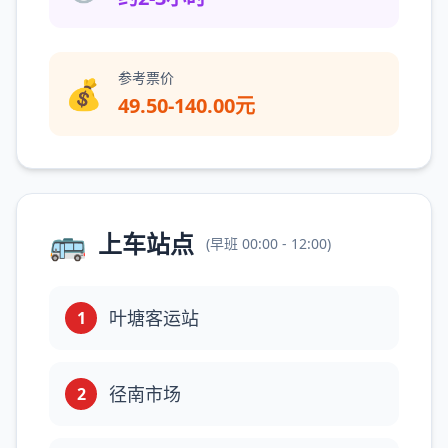
参考票价
💰
49.50-140.00元
🚌
上车站点
(
早班
00:00 - 12:00
)
叶塘客运站
1
径南市场
2