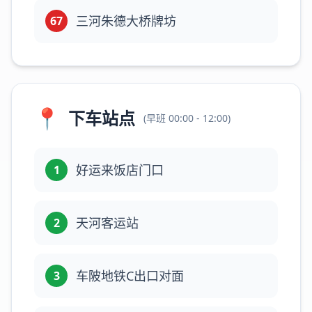
三河朱德大桥牌坊
67
📍
下车站点
(
早班
00:00 - 12:00
)
好运来饭店门口
1
天河客运站
2
车陂地铁C出口对面
3