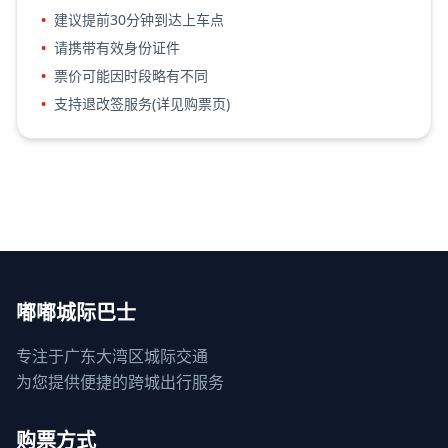
•
建议提前30分钟到达上车点
•
请携带有效身份证件
•
票价可能因时段略有不同
•
支持退改签服务(详见购票页)
嘟嘟城际巴士
专注于广东大湾区城际交通
为您提供便捷的跨城出行服务
购票方式