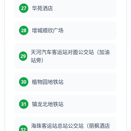
华苑洒店
27
增城顺欣广场
28
天河汽车客运站对面公交站（加油
29
站旁）
植物园地铁站
30
镇龙北地铁站
31
海珠客运站总站公交站（丽枫酒店
32