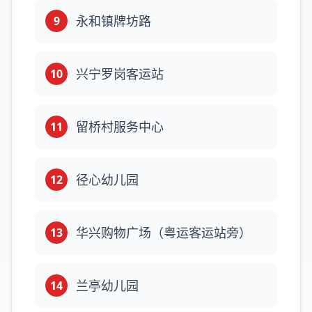
永和镇牌坊路
9
兴宁罗岗客运站
10
留桥村服务中心
11
径心幼儿园
12
华兴购物广场（粤运客运站旁）
13
兰亭幼儿园
14