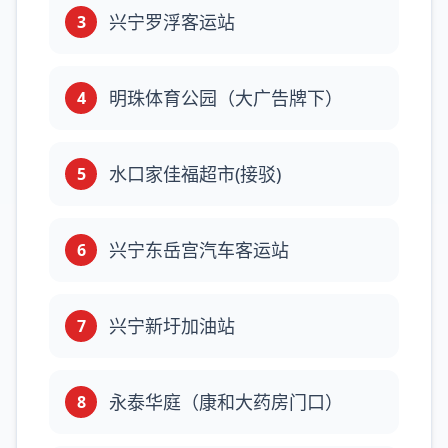
兴宁罗浮客运站
3
明珠体育公园（大广告牌下）
4
水口家佳福超市(接驳)
5
兴宁东岳宫汽车客运站
6
兴宁新圩加油站
7
永泰华庭（康和大药房门口）
8