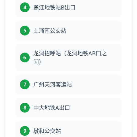
鹭江地铁站B出口
4
上涌南公交站
5
龙洞招呼站（龙洞地铁AB口之
6
间）
广州天河客运站
7
中大地铁A出口
8
墩和公交站
9