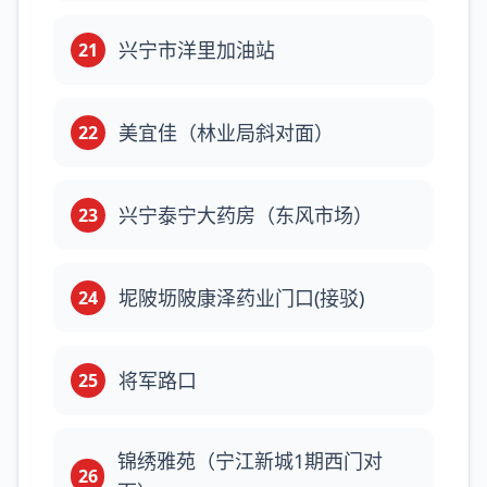
兴宁市洋里加油站
21
美宜佳（林业局斜对面）
22
兴宁泰宁大药房（东风市场）
23
坭陂坜陂康泽药业门口(接驳)
24
将军路口
25
锦绣雅苑（宁江新城1期西门对
26