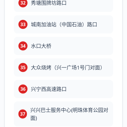
秀塘围牌坊路口
32
城南加油站（中国石油）路口
33
水口大桥
34
大众烧烤（兴一广场1号门对面）
35
兴宁西高速路口
36
兴兴巴士服务中心(明珠体育公园对
37
面)