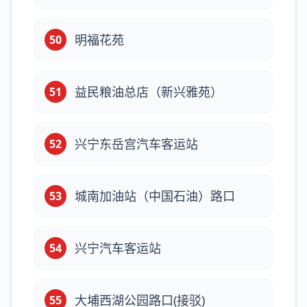
明福花苑
50
益民粮油总店（新兴雅苑）
51
兴宁东岳宫汽车客运站
52
城南加油站（中国石油）路口
53
兴宁汽车客运站
54
大埔西湖公园路口(接驳)
55