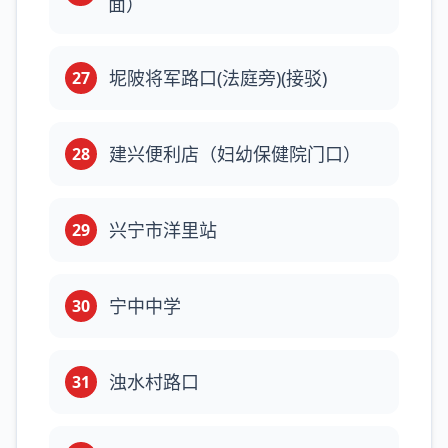
面）
坭陂将军路口(法庭旁)(接驳)
27
建兴便利店（妇幼保健院门口）
28
兴宁市洋里站
29
宁中中学
30
浊水村路口
31