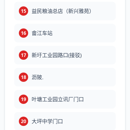
益民粮油总店（新兴雅苑）
15
畲江车站
16
新圩工业园路口(接驳)
17
沥陂.
18
叶塘工业园立讯厂门口
19
大坪中学门口
20