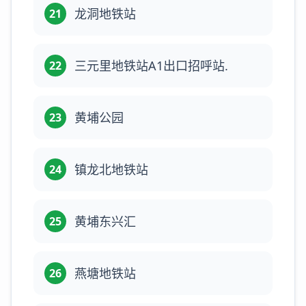
龙洞地铁站
21
三元里地铁站A1出口招呼站.
22
黄埔公园
23
镇龙北地铁站
24
黄埔东兴汇
25
燕塘地铁站
26