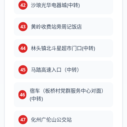
沙琅光华电器城(中转)
42
黄岭收费站旁周记饭店
43
林头镇北斗星超市门口(中转)
44
马踏高速入口（中转）
45
宿车（板桥村党群服务中心对面）
46
(中转)
化州广伦山公交站
47