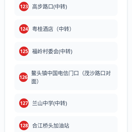
高步路口(中转)
123
粤桂酒店（中转）
124
福岭村委会(中转)
125
鳌头镇中国电信门口（茂沙路口对
126
面）
兰山中学(中转)
127
合江桥头加油站
128