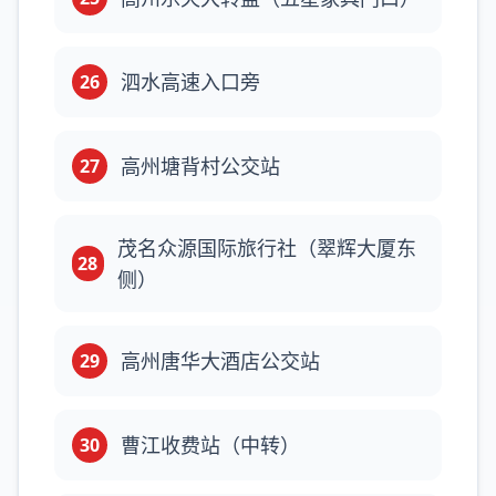
泗水高速入口旁
26
高州塘背村公交站
27
茂名众源国际旅行社（翠辉大厦东
28
侧）
高州唐华大酒店公交站
29
曹江收费站（中转）
30