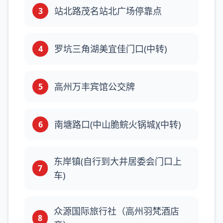
站北路茂名站北广场停靠点
3
罗坑三角湖美宜佳门口(中转)
4
高州万丰宾馆公交牌
5
南塘路口(中山脆鲩火锅城)(中转)
6
东岸镇(自行到大井居委会门口上
7
车)
众源国际旅行社（高州羽梵酒店
8