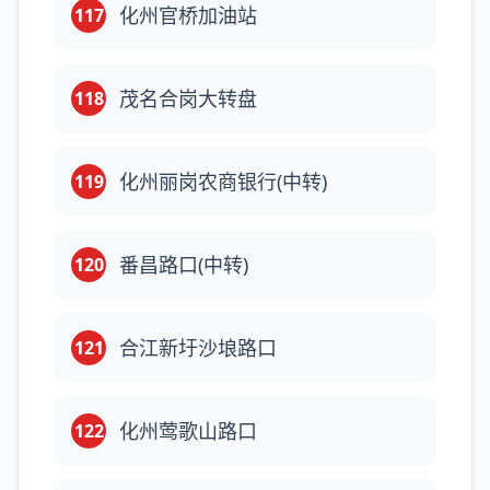
化州官桥加油站
117
茂名合岗大转盘
118
化州丽岗农商银行(中转)
119
番昌路口(中转)
120
合江新圩沙埌路口
121
化州莺歌山路口
122