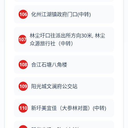
化州江湖镇政府门口(中转)
106
林尘圩口往派出所方向30米, 林尘
107
众源旅行社（中转）
合江石塘八角楼
108
阳光城文澜府公交站
109
新圩美宜佳（大参林对面）(中转)
110