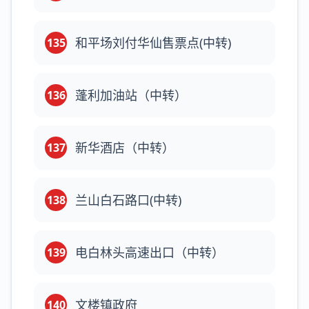
和平场刘付华仙售票点(中转)
135
蓬利加油站（中转）
136
新华酒店（中转）
137
兰山白石路口(中转)
138
电白林头高速出口（中转）
139
文楼镇政府
140