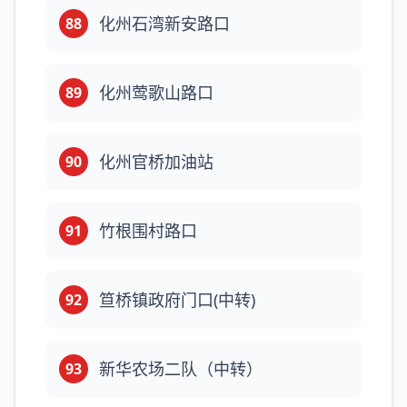
化州石湾新安路口
88
化州莺歌山路口
89
化州官桥加油站
90
竹根围村路口
91
笪桥镇政府门口(中转)
92
新华农场二队（中转）
93