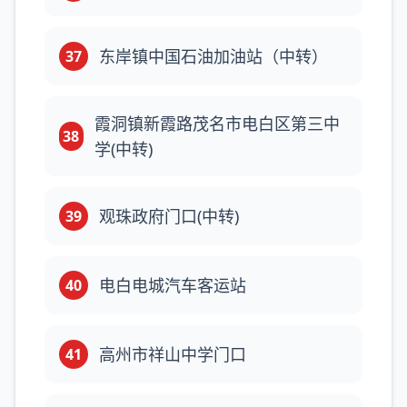
东岸镇中国石油加油站（中转）
37
霞洞镇新霞路茂名市电白区第三中
38
学(中转)
观珠政府门口(中转)
39
电白电城汽车客运站
40
高州市祥山中学门口
41