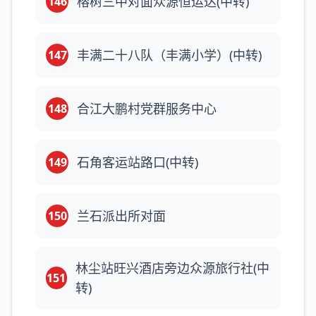
榕树三中对面众源恒运达(中转)
146
丰满二十八队（丰满小学）(中转)
147
合江大鹏村党群服务中心
148
石角客运站路口(中转)
149
兰石派出所对面
150
林尘站旺兴酒店旁边众源旅行社(中
151
转)