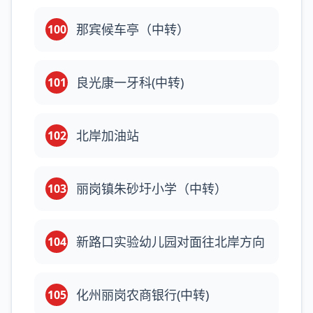
那宾候车亭（中转）
100
良光康一牙科(中转)
101
北岸加油站
102
丽岗镇朱砂圩小学（中转）
103
新路口实验幼儿园对面往北岸方向
104
化州丽岗农商银行(中转)
105