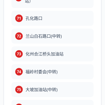
站）
孔化路口
71
兰山白石路口(中转)
72
化州合江桥头加油站
73
福岭村委会(中转)
74
大坡加油站(中转)
75