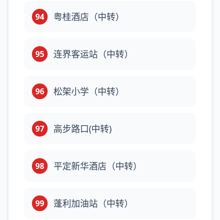
粤桂酒店（中转）
94
连界客运站（中转）
95
松架小学（中转）
96
高步路口(中转)
97
平定新华酒店（中转）
98
蓬利加油站（中转）
99