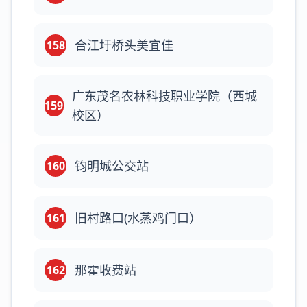
合江圩桥头美宜佳
158
广东茂名农林科技职业学院（西城
159
校区）
钧明城公交站
160
旧村路口(水蒸鸡门口）
161
那霍收费站
162