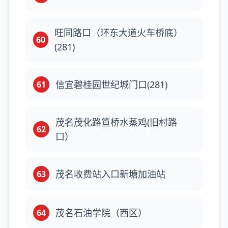
旺同路口（环东大道火车桥底）
60
(281)
信宜碧桂园世纪城门口(281)
61
茂名茂化路笪桥水蒸鸡(旧村路
62
口）
茂名收费站入口新塘加油站
63
茂名石油学院（西区）
64