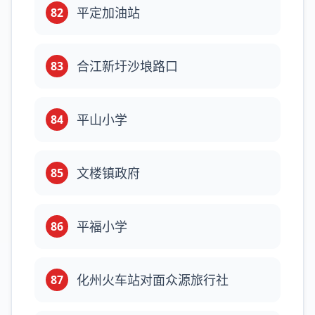
平定加油站
82
合江新圩沙埌路口
83
平山小学
84
文楼镇政府
85
平福小学
86
化州火车站对面众源旅行社
87