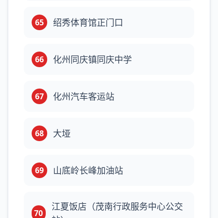
绍秀体育馆正门口
65
化州同庆镇同庆中学
66
化州汽车客运站
67
大垭
68
山底岭长峰加油站
69
江夏饭店（茂南行政服务中心公交
70