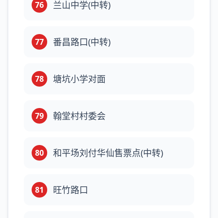
兰山中学(中转)
76
番昌路口(中转)
77
塘坑小学对面
78
翰堂村村委会
79
和平场刘付华仙售票点(中转)
80
旺竹路口
81