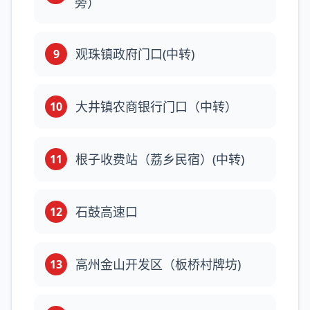
旁）
观珠镇政府门口(中转)
9
大井镇农商银行门口（中转）
10
根子收费站（荔乡民宿）(中转)
11
石鼓高速口
12
高州金山开发区（板桥村牌坊)
13