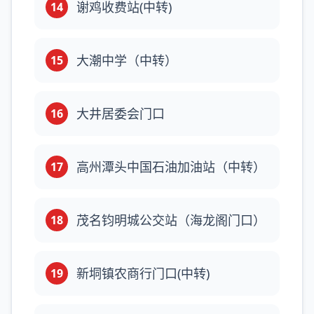
谢鸡收费站(中转)
14
大潮中学（中转）
15
大井居委会门口
16
高州潭头中国石油加油站（中转）
17
茂名钧明城公交站（海龙阁门口）
18
新垌镇农商行门口(中转)
19