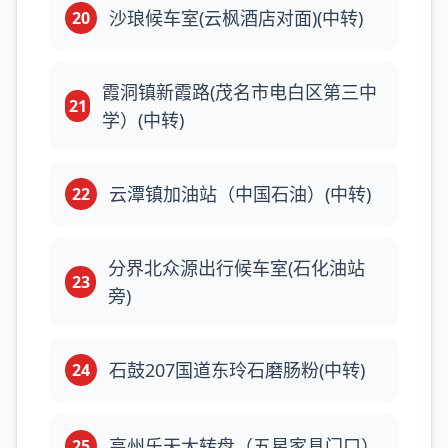
沙琅候车室(云枫酒店对面)(中转)
20
霞洞镇新霞路(茂名市电白区第三中
21
学）(中转)
云潭镇加油站（中国石油）(中转)
22
分界北众源出行候车室(石化油站
23
旁)
石鼓207国道东玲石磨肠粉(中转)
24
高州乐天大转盘（五星家具门口）
25