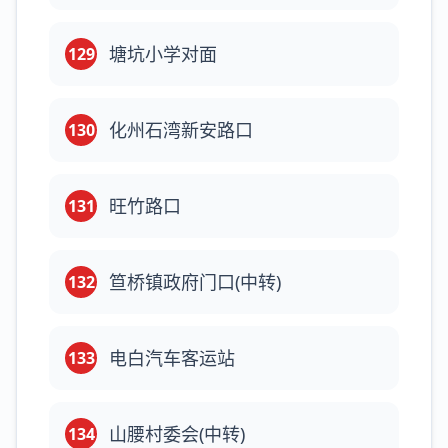
塘坑小学对面
129
化州石湾新安路口
130
旺竹路口
131
笪桥镇政府门口(中转)
132
电白汽车客运站
133
山腰村委会(中转)
134