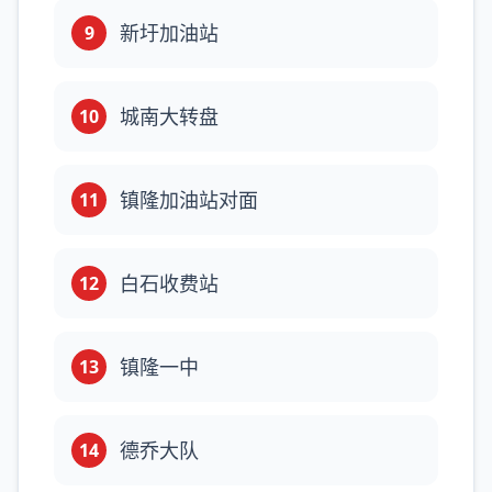
新圩加油站
9
城南大转盘
10
镇隆加油站对面
11
白石收费站
12
镇隆一中
13
德乔大队
14