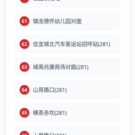
镇龙德乔幼儿园对面
61
信宜城北汽车客运站招呼站(281)
62
城南兆康商场对面(281)
63
山背路口(281)
64
横茶赤坎(281)
65