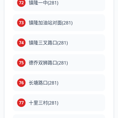
镇隆一中(281)
72
镇隆加油站对面(281)
73
镇隆三叉路口(281)
74
德乔双狮路口(281)
75
长塘路口(281)
76
十里三村(281)
77