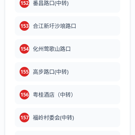
番昌路口(中转)
152
合江新圩沙埌路口
153
化州莺歌山路口
154
高步路口(中转)
155
粤桂酒店（中转）
156
福岭村委会(中转)
157