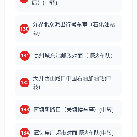
店）(中转)
分界北众源出行候车室（石化油站
130
旁）
高州城东站邮政对面（顺达车队）
131
大井西山路口中国石油加油站(中
132
转)
南塘新路口（关塘候车亭）(中转)
133
潭头惠广超市对面顺达车队(中转)
134