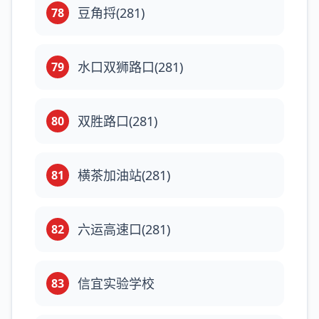
豆角捋(281)
78
水口双狮路口(281)
79
双胜路口(281)
80
横茶加油站(281)
81
六运高速口(281)
82
信宜实验学校
83