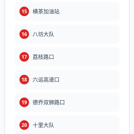
横茶加油站
15
八坊大队
16
荔枝路口
17
六运高速口
18
德乔双狮路口
19
十里大队
20