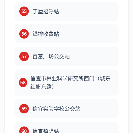
丁堡招呼站
55
钱排收费站
56
百富广场公交站
57
信宜市林业科学研究所西门（城东
58
红旗东路）
信宜实验学校公交站
59
信宜镇隆站
60