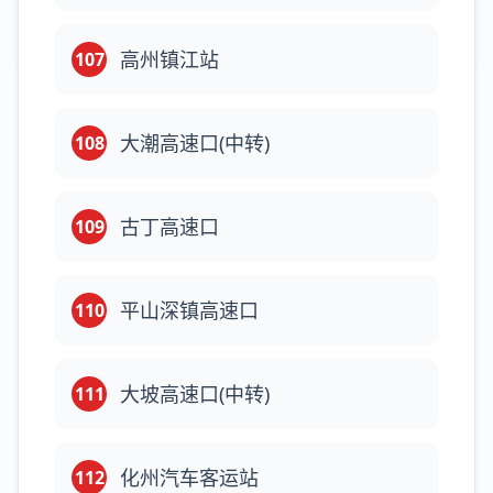
高州镇江站
107
大潮高速口(中转)
108
古丁高速口
109
平山深镇高速口
110
大坡高速口(中转)
111
化州汽车客运站
112