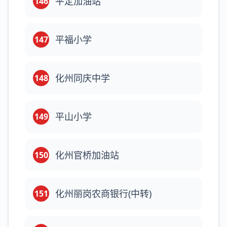
平定加油站
146
平福小学
147
化州同庆中学
148
平山小学
149
化州官桥加油站
150
化州丽岗农商银行(中转)
151