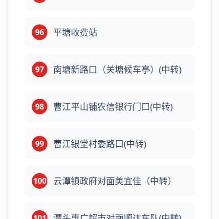
平塘收费站
96
南塘新路口（关塘候车亭）(中转)
97
曹江平山铺农信银行门口(中转)
98
曹江银堂村委路口(中转)
99
云潭镇政府对面美宜佳（中转）
100
潭头惠广超市对面顺达车队(中转)
101