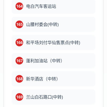
电白汽车客运站
164
山腰村委会(中转)
165
和平场刘付华仙售票点(中转)
166
蓬利加油站（中转）
167
新华酒店（中转）
168
兰山白石路口(中转)
169