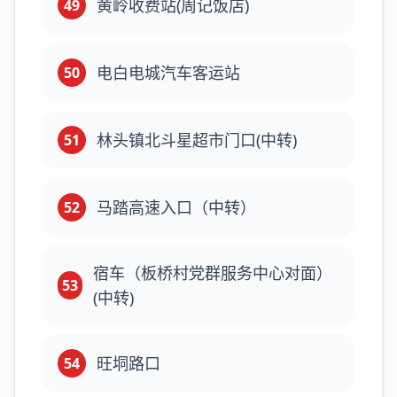
黄岭收费站(周记饭店)
49
电白电城汽车客运站
50
林头镇北斗星超市门口(中转)
51
马踏高速入口（中转）
52
宿车（板桥村党群服务中心对面）
53
(中转)
旺垌路口
54