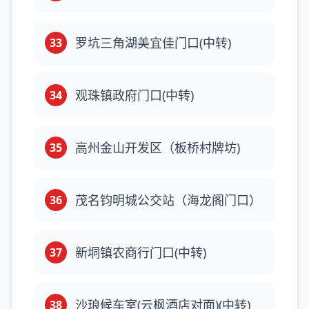
罗坑三角湖美宜佳门口(中转)
33
观珠镇政府门口(中转)
34
高州金山开发区（板桥村牌坊)
35
茂名钧明城公交站（海龙阁门口）
36
新垌镇农商行门口(中转)
37
沙琅候车室(云枫酒店对面)(中转)
38