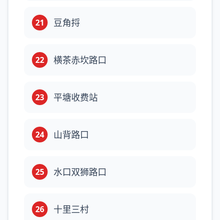
豆角捋
21
横茶赤坎路口
22
平塘收费站
23
山背路口
24
水口双狮路口
25
十里三村
26