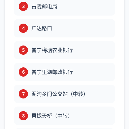
占陇邮电局
3
广达路口
4
普宁梅塘农业银行
5
普宁里湖邮政银行
6
泥沟乡门公交站（中转）
7
果拢天桥（中转）
8