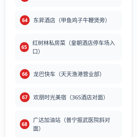
东昇酒店（甲鱼鸡子牛鞭煲旁）
64
红树林私房菜（皇朝酒店停车场入
65
口）
龙巴快车（天天渔港营业部）
66
欢朋时光美宿（365酒店对面）
67
广达加油站（普宁振武医院斜对
68
面）