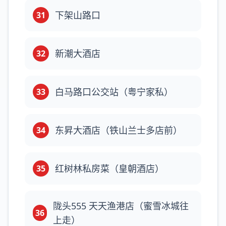
下架山路口
31
新潮大酒店
32
白马路口公交站（粤宁家私）
33
东昇大酒店（铁山兰士多店前）
34
红树林私房菜（皇朝酒店）
35
陇头555 天天渔港店（蜜雪冰城往
36
上走）