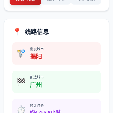
📍
线路信息
出发城市
🚏
揭阳
到达城市
🏁
广州
预计时长
⏱️
约4.4-5.8小时