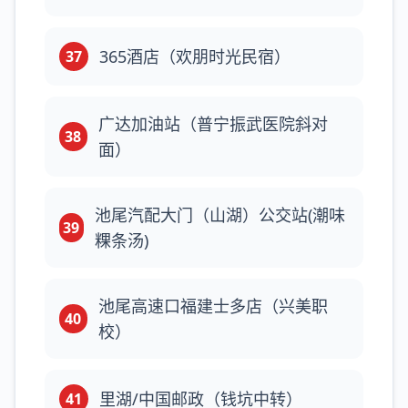
365酒店（欢朋时光民宿）
37
广达加油站（普宁振武医院斜对
38
面）
池尾汽配大门（山湖）公交站(潮味
39
粿条汤)
池尾高速口福建士多店（兴美职
40
校）
里湖/中国邮政（钱坑中转）
41