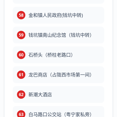
金和镇人民政府(钱坑中转)
58
钱坑镇南山纪念馆（钱坑中转）
59
石桥头（桥柱老路口）
60
龙巴商店（占陇西市场第一间）
61
新潮大酒店
62
白马路口公交站（粤宁家私旁）
63