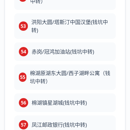
中转）
洪阳大圆/塔斯汀中国汉堡(钱坑中
53
转)
赤岗/冠鸿加油站(钱坑中转)
54
棉湖原湖东大圆/西子湖畔公寓（钱
55
坑中转）
棉湖镇星湖城(钱坑中转)
56
凤江邮政银行(钱坑中转)
57