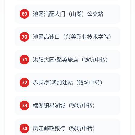
池尾汽配大门（山湖）公交站
69
池尾高速口（兴美职业技术学院）
70
洪阳大圆/聚英旅店（钱坑中转）
71
赤岗/冠鸿加油站（钱坑中转）
72
棉湖镇星湖城（钱坑中转）
73
凤江邮政银行（钱坑中转）
74