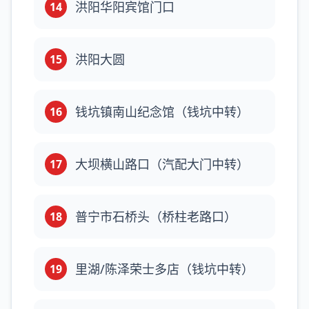
洪阳华阳宾馆门口
14
洪阳大圆
15
钱坑镇南山纪念馆（钱坑中转）
16
大坝横山路口（汽配大门中转）
17
普宁市石桥头（桥柱老路口）
18
里湖/陈泽荣士多店（钱坑中转）
19