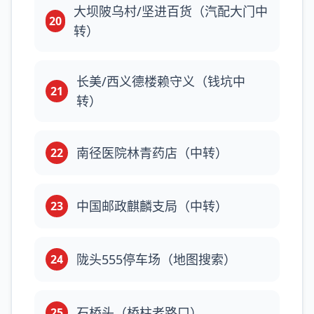
大坝陂乌村/坚进百货（汽配大门中
20
转）
长美/西义德楼赖守义（钱坑中
21
转）
南径医院林青药店（中转）
22
中国邮政麒麟支局（中转）
23
陇头555停车场（地图搜索）
24
石桥头（桥柱老路口）
25