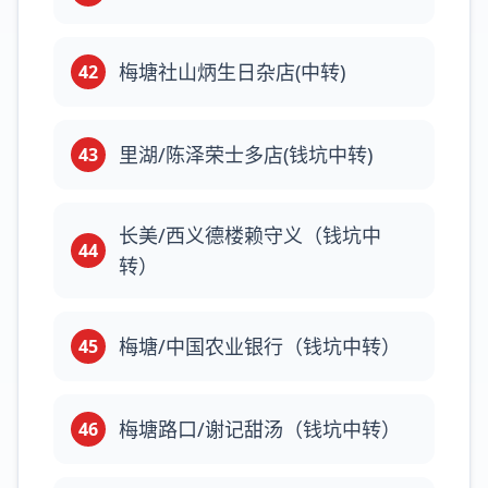
梅塘社山炳生日杂店(中转)
42
里湖/陈泽荣士多店(钱坑中转)
43
长美/西义德楼赖守义（钱坑中
44
转）
梅塘/中国农业银行（钱坑中转）
45
梅塘路口/谢记甜汤（钱坑中转）
46