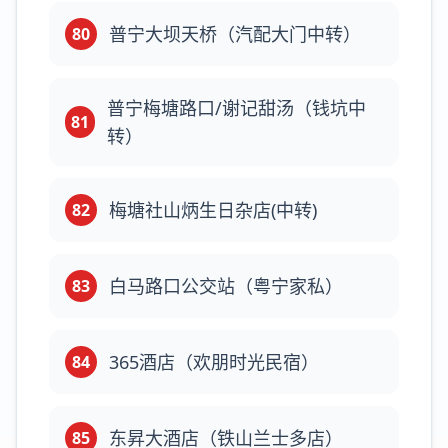
普宁大坝天桥（汽配大门中转）
80
普宁梅塘路口/谢记甜汤（钱坑中
81
转）
梅塘社山炳生日杂店(中转)
82
白马路口公交站（粤宁家私）
83
365酒店（欢朋时光民宿）
84
东昇大酒店（铁山兰士多店）
85