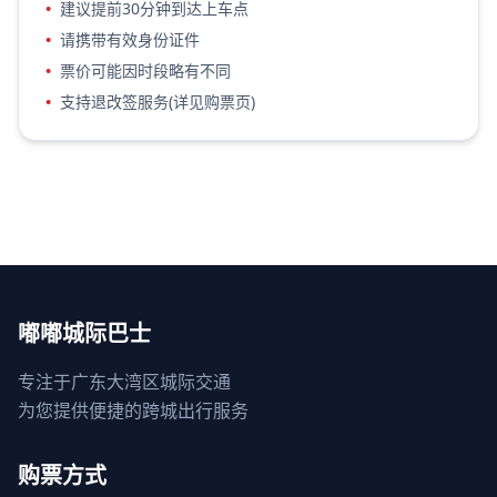
•
建议提前30分钟到达上车点
•
请携带有效身份证件
•
票价可能因时段略有不同
•
支持退改签服务(详见购票页)
嘟嘟城际巴士
专注于广东大湾区城际交通
为您提供便捷的跨城出行服务
购票方式