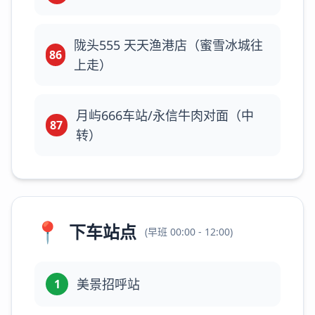
陇头555 天天渔港店（蜜雪冰城往
86
上走）
月屿666车站/永信牛肉对面（中
87
转）
📍
下车站点
(
早班
00:00 - 12:00
)
美景招呼站
1