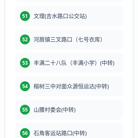
文理(吉水路口公交站)
51
河唇镇三叉路口（七号衣库）
52
丰满二十八队（丰满小学）(中转)
53
榕树三中对面众源恒运达(中转)
54
山腰村委会(中转)
55
石角客运站路口(中转)
56