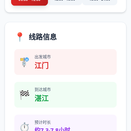
📍
线路信息
出发城市
🚏
江门
到达城市
🏁
湛江
预计时长
⏱️
约7.3-7.8小时