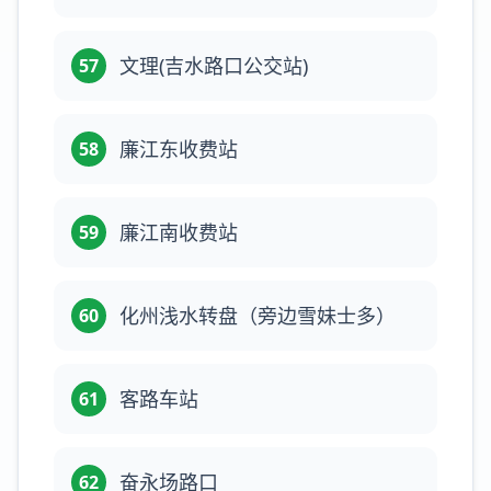
文理(吉水路口公交站)
57
廉江东收费站
58
廉江南收费站
59
化州浅水转盘（旁边雪妹士多）
60
客路车站
61
奋永场路口
62