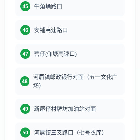
牛角埇路口
45
安铺高速路口
46
营仔(仰塘高速口)
47
河唇镇邮政银行对面（五一文化广
48
场）
新屋仔村牌坊加油站对面
49
河唇镇三叉路口（七号衣库）
50