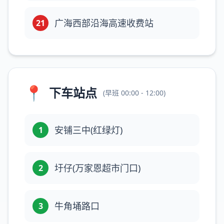
广海西部沿海高速收费站
21
📍
下车站点
(
早班
00:00 - 12:00
)
安铺三中(红绿灯)
1
圩仔(万家恩超市门口)
2
牛角埇路口
3