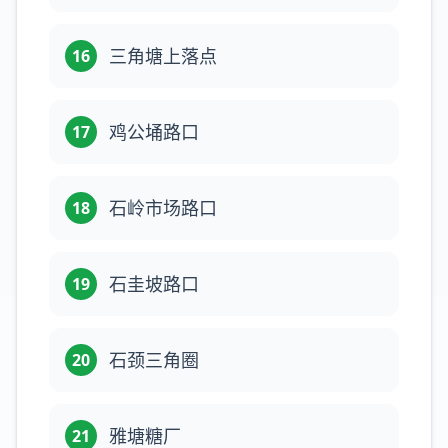
三角塘上落点
16
鸡公埇路口
17
石岭市场路口
18
石圭坡路口
19
石颈三角圈
20
雅塘糖厂
21