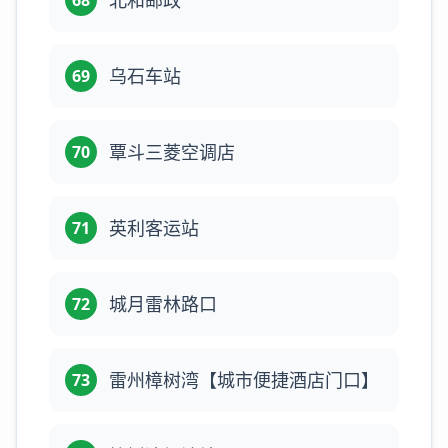
北和邮政
68
乌石车站
69
覃斗三菱空调店
70
英利客运站
71
城月雷林路口
72
雷州樟树湾【城市便捷酒店门口】
73