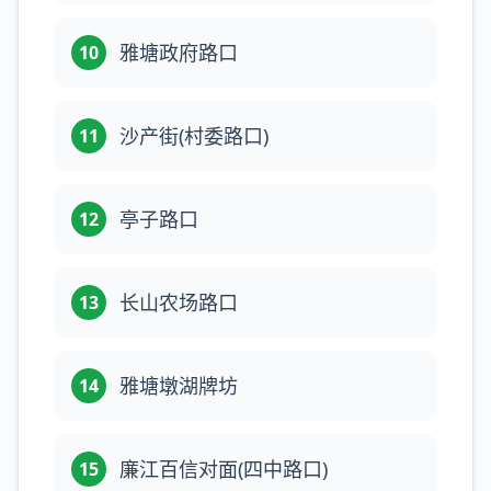
雅塘政府路口
10
沙产街(村委路口)
11
亭子路口
12
长山农场路口
13
雅塘墩湖牌坊
14
廉江百信对面(四中路口)
15