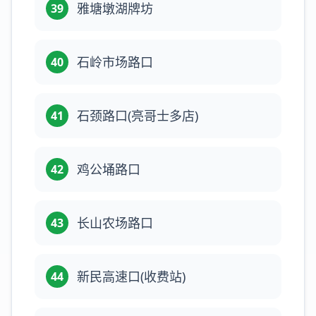
雅塘墩湖牌坊
39
石岭市场路口
40
石颈路口(亮哥士多店)
41
鸡公埇路口
42
长山农场路口
43
新民高速口(收费站)
44