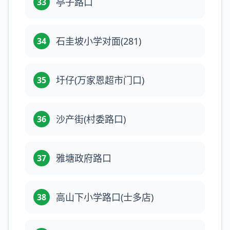
亭子路口
33
石圭坡小学对面(281)
34
圩仔(万家恩超市门口)
35
沙产街(村委路口)
36
雅塘政府路口
37
高山下小学路口(士多店)
38