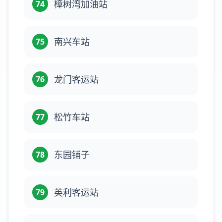
樟树湾加油站
74
南兴车站
75
龙门客运站
76
松竹车站
77
东园铺子
78
英利客运站
79