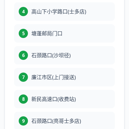
高山下小学路口(士多店)
4
塘蓬邮局门口
5
石颈路口(沙坝径)
6
廉江市区(上门接送)
7
新民高速口(收费站)
8
石颈路口(亮哥士多店)
9