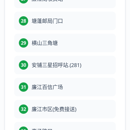
塘蓬邮局门口
28
横山三角塘
29
安铺三星招呼站.(281)
30
廉江百信广场
31
廉江市区(免费接送)
32