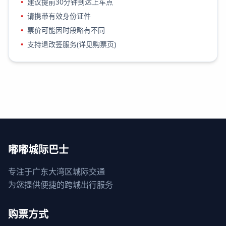
•
建议提前30分钟到达上车点
•
请携带有效身份证件
•
票价可能因时段略有不同
•
支持退改签服务(详见购票页)
嘟嘟城际巴士
专注于广东大湾区城际交通
为您提供便捷的跨城出行服务
购票方式