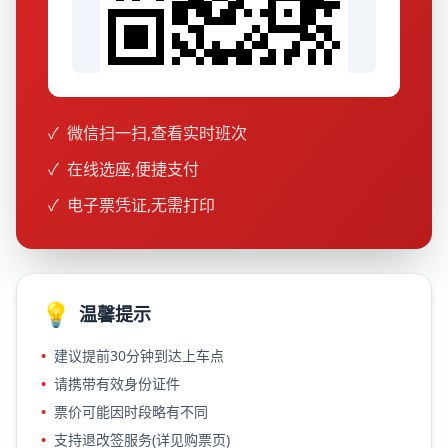
✓
微信扫一扫,查看实时班次
✓
在线选座,便捷支付
✓
电子票凭证,无需打印
💡
温馨提示
•
建议提前30分钟到达上车点
•
请携带有效身份证件
•
票价可能因时段略有不同
•
支持退改签服务(详见购票页)