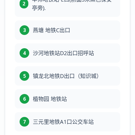
2
亭旁).
燕塘 地铁C出口
3
沙河地铁站D2出口招呼站
4
镇龙北地铁D出口（知识城）
5
植物园 地铁站
6
三元里地铁A1口公交车站
7