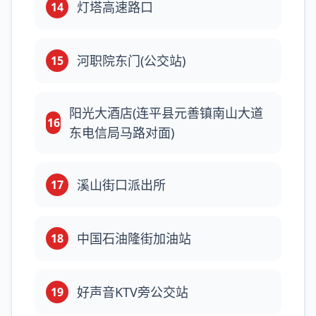
灯塔高速路口
14
河职院东门(公交站)
15
阳光大酒店(连平县元善镇南山大道
16
东电信局马路对面)
溪山街口派出所
17
中国石油隆街加油站
18
好声音KTV旁公交站
19