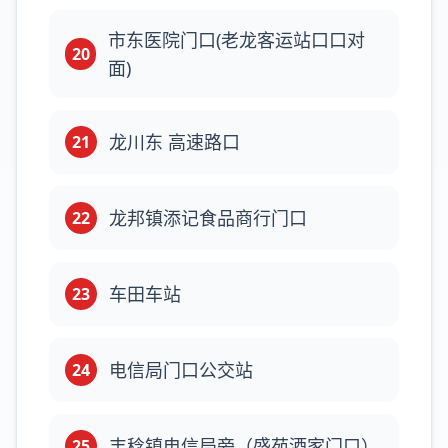
市东医院门口(老龙客运站口口对
20
面)
龙川东 高速路口
21
龙邦镇添记食品商行门口
22
车田车站
23
电信局门口公交站
24
丰稔镇电信局旁（盛苑酒家门口）
25