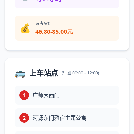
参考票价
💰
46.80-85.00元
🚌
上车站点
(
早班
00:00 - 12:00
)
广师大西门
1
河源东门雅宿主题公寓
2