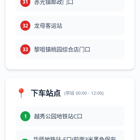
赤光镇邮政门口
31
龙母客运站
32
黎咀镇桃园综合店门口
33
📍
下车站点
(
早班
00:00 - 12:00
)
越秀公园地铁站C口
1
华师地铁站-E口(前面3米黑色保安