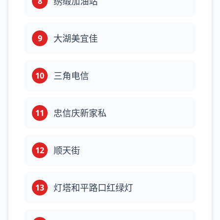
绣缎加油站
8
大湖美宜佳
9
三角电信
10
忠信庆新家私
11
顺天街
12
灯塔和平路口红绿灯
13