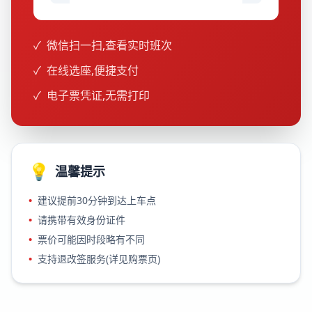
✓
微信扫一扫,查看实时班次
✓
在线选座,便捷支付
✓
电子票凭证,无需打印
💡
温馨提示
•
建议提前30分钟到达上车点
•
请携带有效身份证件
•
票价可能因时段略有不同
•
支持退改签服务(详见购票页)