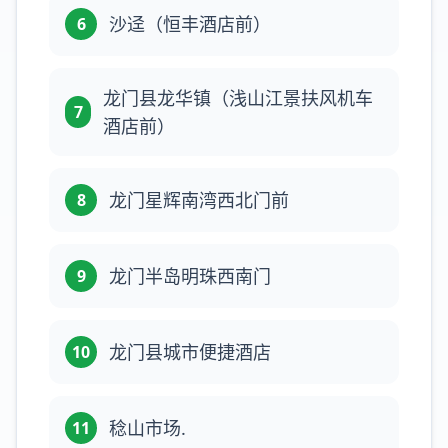
沙迳（恒丰酒店前）
6
龙门县龙华镇（浅山江景扶风机车
7
酒店前）
龙门星辉南湾西北门前
8
龙门半岛明珠西南门
9
龙门县城市便捷酒店
10
稔山市场.
11