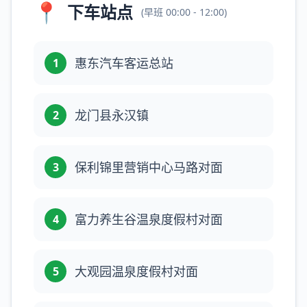
📍
下车站点
(
早班
00:00 - 12:00
)
惠东汽车客运总站
1
龙门县永汉镇
2
保利锦里营销中心马路对面
3
富力养生谷温泉度假村对面
4
大观园温泉度假村对面
5