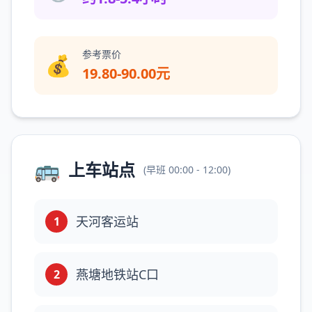
参考票价
💰
19.80-90.00元
🚌
上车站点
(
早班
00:00 - 12:00
)
天河客运站
1
燕塘地铁站C口
2