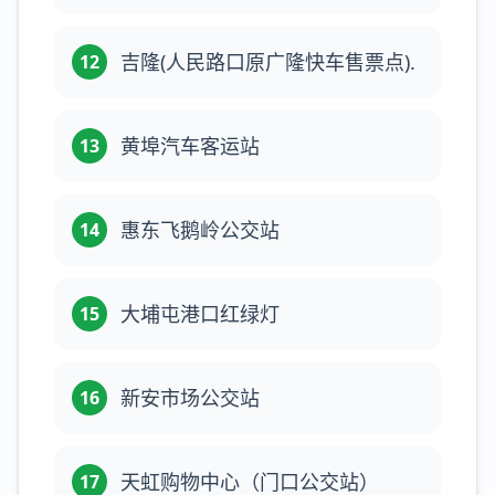
吉隆(人民路口原广隆快车售票点).
12
黄埠汽车客运站
13
惠东飞鹅岭公交站
14
大埔屯港口红绿灯
15
新安市场公交站
16
天虹购物中心（门口公交站）
17