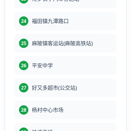
福田镇九潭路口
24
麻陂镇客运站(麻陂高铁站)
25
平安中学
26
好又多超市(公交站)
27
杨村中心市场
28