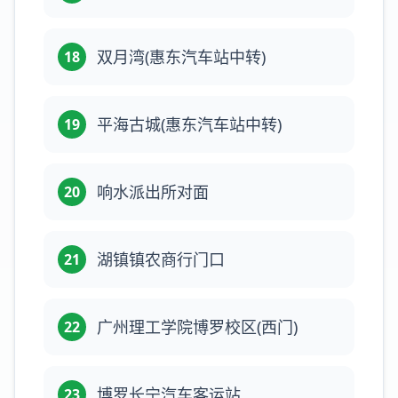
双月湾(惠东汽车站中转)
18
平海古城(惠东汽车站中转)
19
响水派出所对面
20
湖镇镇农商行门口
21
广州理工学院博罗校区(西门)
22
博罗长宁汽车客运站
23