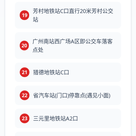
芳村地铁站C口直行20米芳村公交
19
站
广州南站西广场A区即公交车落客
20
点处
猎德地铁站C口
21
省汽车站(门口)停靠点(遇见小面)
22
三元里地铁站A2口
23