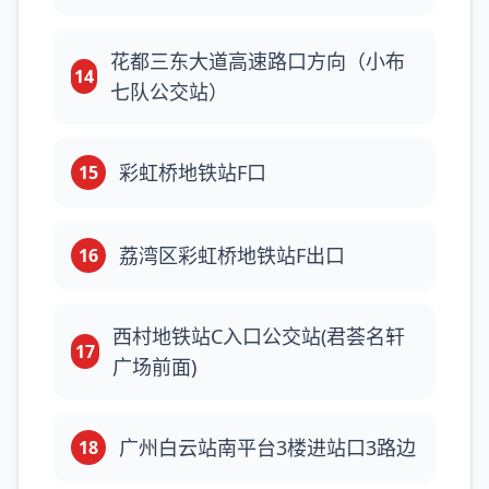
花都三东大道高速路口方向（小布
14
七队公交站）
彩虹桥地铁站F口
15
荔湾区彩虹桥地铁站F出口
16
西村地铁站C入口公交站(君荟名轩
17
广场前面)
广州白云站南平台3楼进站口3路边
18