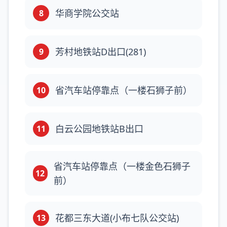
华商学院公交站
8
芳村地铁站D出口(281)
9
省汽车站停靠点（一楼石狮子前）
10
白云公园地铁站B出口
11
省汽车站停靠点（一楼金色石狮子
12
前）
花都三东大道(小布七队公交站)
13