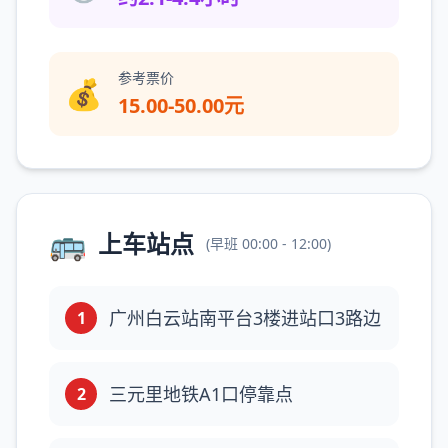
参考票价
💰
15.00-50.00元
🚌
上车站点
(
早班
00:00 - 12:00
)
广州白云站南平台3楼进站口3路边
1
三元里地铁A1口停靠点
2