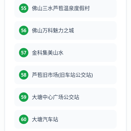
佛山三水芦苞温泉度假村
55
佛山万科魅力之城
56
金科集美山水
57
芦苞旧市场(旧车站公交站)
58
大塘中心广场公交站
59
大塘汽车站
60