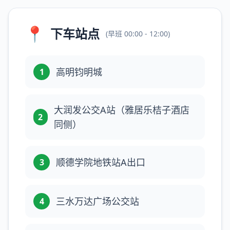
📍
下车站点
(
早班
00:00 - 12:00
)
高明钧明城
1
大润发公交A站（雅居乐桔子酒店
2
同侧）
顺德学院地铁站A出口
3
三水万达广场公交站
4