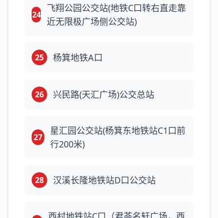
飞翔公园公交站(地铁C口转右直走靠
24
近无限极广场侧公交站)
杨箕地铁A口
25
兴民路(天汇广场)公交总站
26
星汇园公交站(杨箕东地铁站C1口前
27
行200米)
汉溪长隆地铁站D口公交站
28
西村地铁站C口（君荟名轩广场，西