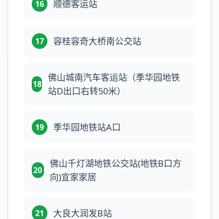
顺德客运站
16
容桂容奇大桥南公交站
17
佛山城南汽车客运站（季华园地铁
18
站D出口右转50米）
季华园地铁站A口
19
佛山千灯湖地铁公交站(地铁B口方
20
向)宜家家居
大良大润发B站
21