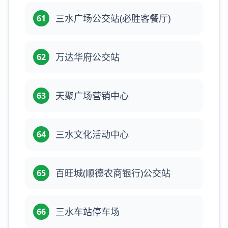
三水广场公交站(必胜客餐厅)
61
万达华府公交站
62
天聚广场营销中心
63
三水文化活动中心
64
百旺城(顺德农商银行)公交站
65
三水车站停车场
66