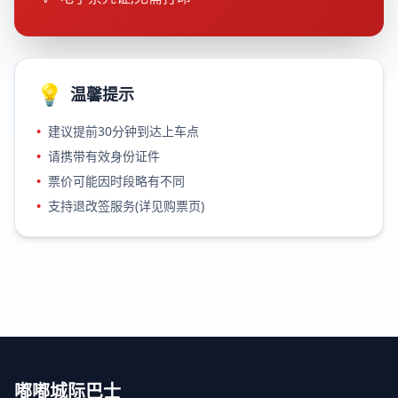
💡
温馨提示
•
建议提前30分钟到达上车点
•
请携带有效身份证件
•
票价可能因时段略有不同
•
支持退改签服务(详见购票页)
嘟嘟城际巴士