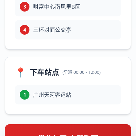
财富中心南风里B区
3
三环对面公交亭
4
📍
下车站点
(
早班
00:00 - 12:00
)
广州天河客运站
1